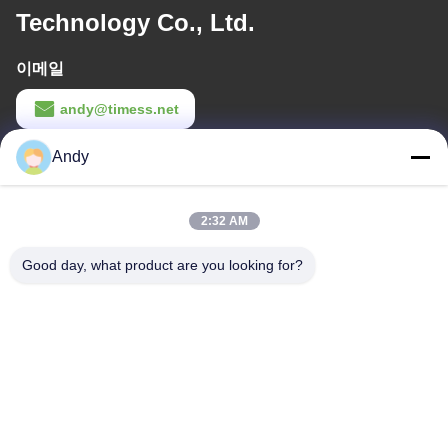
Technology Co., Ltd.
이메일
andy@timess.net
작업 시간
Andy
9:00-18:00
2:32 AM
우리 주소
Good day, what product are you looking for?
회사 주소
4668, 4층, 난팡 빌딩, 샴푸 산업구역,?? 진, 광둥, 중국
공장 주소
4668, 4층, 난팡 빌딩, 샴푸 산업구역,?? 진, 광둥, 중국
전화
86--13077887838