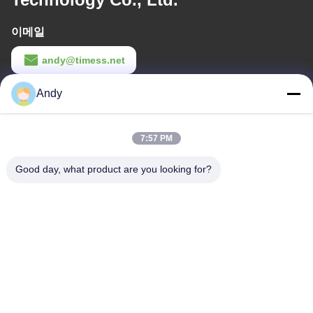
이메일
andy@timess.net
작업 시간
Andy
9:00-18:00
7:57 PM
우리 주소
Good day, what product are you looking for?
회사 주소
4668, 4층, 난팡 빌딩, 샴푸 산업구역,?? 진, 광둥, 중국
공장 주소
4668, 4층, 난팡 빌딩, 샴푸 산업구역,?? 진, 광둥, 중국
전화
86--13077887838