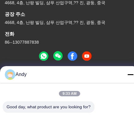
4668, 4층, 난팡 빌딩, 샴푸 산업구역,?? 진, 광둥, 중국
공장 주소
4668, 4층, 난팡 빌딩, 샴푸 산업구역,?? 진, 광둥, 중국
전화
86--13077887838
Andy
중국 좋은 품질 무선 충전기 공급업체. 저작권 © -2026 Shenzhen
Times Superior Technology Co., Ltd. . 판권 소유.
개인 정보 정책
|
사이트맵
9:33 AM
Good day, what product are you looking for?