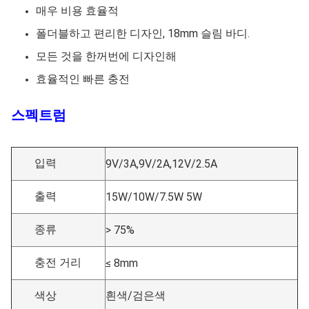
매우 비용 효율적
폴더블하고 편리한 디자인, 18mm 슬림 바디.
모든 것을 한꺼번에 디자인해
효율적인 빠른 충전
스펙트럼
입력
9V/3A,9V/2A,12V/2.5A
출력
15W/10W/7.5W 5W
종류
> 75%
충전 거리
≤ 8mm
색상
흰색/검은색