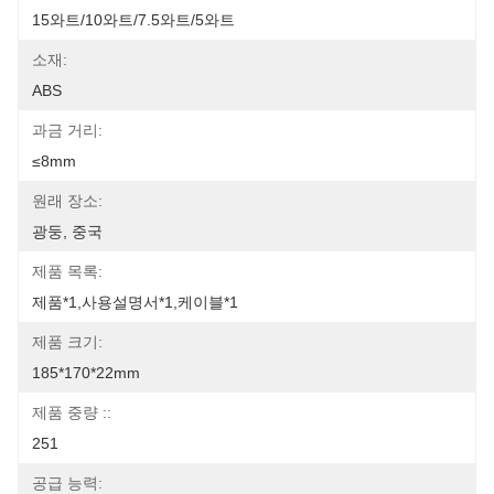
15와트/10와트/7.5와트/5와트
소재:
ABS
과금 거리:
≤8mm
원래 장소:
광둥, 중국
제품 목록:
제품*1,사용설명서*1,케이블*1
제품 크기:
185*170*22mm
제품 중량 ::
251
공급 능력: