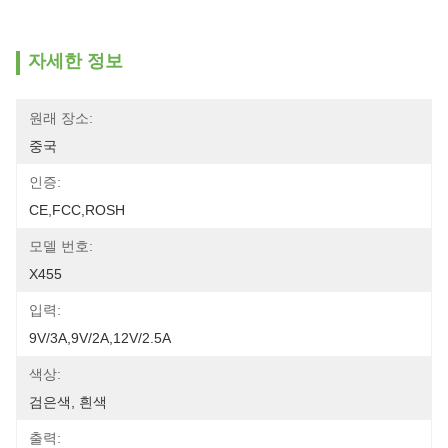
자세한 정보
원래 장소:
중국
인증:
CE,FCC,ROSH
모델 번호:
X455
입력:
9V/3A,9V/2A,12V/2.5A
색상:
검은색, 흰색
출력: