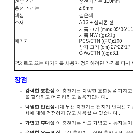
전송 거리
충전거리는 ≤10mm
충전 거리는
≤ 8mm
색상
검은색
소재
ABS + 실리콘 젤
제품 크기 (mm): 85*36*11
제품 NW ((g):21g
패키지
PCS/CTN ((PC):100
상자 크기 (cm):27*22*17
G.W./CTN ((kg):3.1
PS: 로고 또는 패키지를 사용자 정의하려면 가격을 다시
장점:
강력한 호환성:
이 충전기는 다양한 호환성을 가지고 
을 절약하고 더 편리하고 실용적입니다..
탁월한 안전성
시계 무선 충전기는 전자기 인덕션 
험에 대해 걱정하지 않고 사용할 수 있습니다..
가볍고 휴대성:
이 충전기는 작고 가볍고 사용자들이
유연한 요금 방식:
무선 충전기는 여러 충전 방법, 플