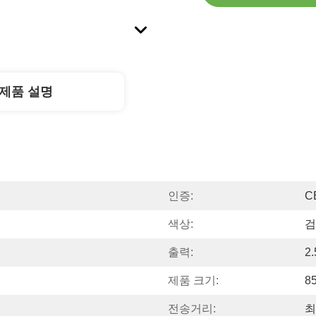
제품 설명
인증:
C
색상:
검
출력:
2
제품 크기:
8
전송거리:
최