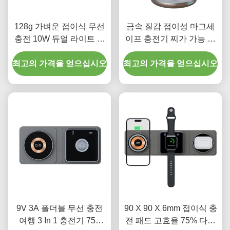
128g 가벼운 접이식 무선
금속 질감 접이성 마그세
충전 10W 듀얼 라이트 디
이프 충전기 찌가 가능 여
스플레이 디자인
러 기기용 진크 합금 무선
최고의 가격을 얻으십시오
최고의 가격을 얻으십시오
충전기
9V 3A 폴더블 무선 충전
90 X 90 X 6mm 접이식 충
여행 3 In 1 충전기 75g
전 패드 고효율 75% 다기