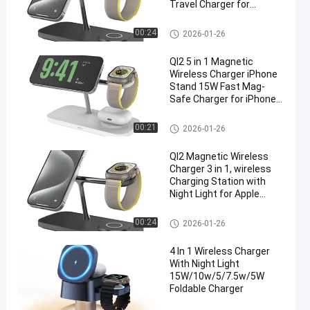
Travel Charger for
Multiple Devices for
iPhone 17 16 15 14 13 12
자기 무선 충전
00:24
2026-01-26
Pro/Max/Plus/Mini,
iWatch, AirPods
QI2 5 in 1 Magnetic
Wireless Charger iPhone
Stand 15W Fast Mag-
Safe Charger for iPhone
17/17 Pro/17 Air/17 Pro
Max 16/15/14/13/12
자기 무선 충전
00:21
2026-01-26
Series Apple Magnet
Wireless Charging
QI2 Magnetic Wireless
Station/Pad for AirPods
Charger 3 in 1, wireless
Charging Station with
Night Light for Apple
MagSafe Charger, Travel
Charger Stand,
자기 무선 충전
00:24
2026-01-26
Nightstand Fast 15W
Charging Station
4 In 1 Wireless Charger
With Night Light
15W/10w/5/7.5w/5W
Foldable Charger